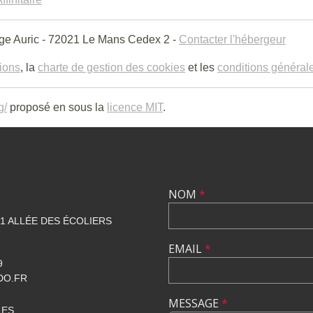
ge Auric - 72021 Le Mans Cedex 2 -
Contacter l'hébergeur
gions
, la
charte de gestion des cookies
et les
conditions générale
g/
proposé en sous la
licence MIT
.
NOM
*
1 ALLÉE DES ÉCOLIERS
EMAIL
*
9
DO.FR
MESSAGE
*
LES