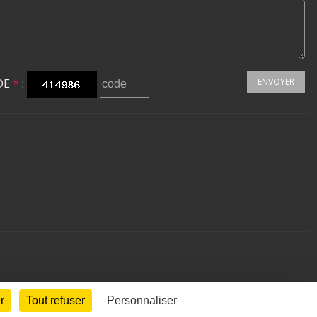
DE
*
:
ENVOYER
r
Tout refuser
Personnaliser