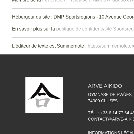
Hébergeur du site : DMP Sportsregions - 10 Avenue Geor
En savoir plus sur la
politique de confidentialité Sportsre
L'éditeur de texte est Summernote :
https://summernote.or
ARVE AIKIDO
GYMNASE DE EWÜES, 
74300
CLUSES
TÉL. :
+33 6 14 77 64 4
CONTACT@ARVE-AIKI
INFORMATIONS LÉGA